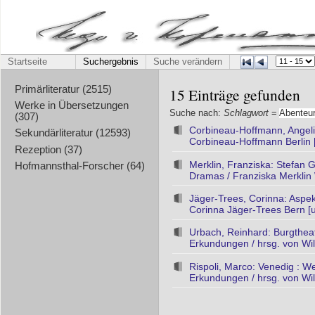
Startseite
Suchergebnis
Suche verändern
Primärliteratur (2515)
15 Einträge gefunden
Werke in Übersetzungen
Suche nach:
Schlagwort
=
Abenteur
(307)
Corbineau-Hoffmann, Angelika
Sekundärliteratur (12593)
Corbineau-Hoffmann Berlin [
Rezeption (37)
Merklin, Franziska: Stefan 
Hofmannsthal-Forscher (64)
Dramas / Franziska Merklin
Jäger-Trees, Corinna: Aspe
Corinna Jäger-Trees Bern [u
Urbach, Reinhard: Burgtheat
Erkundungen / hrsg. von Wil
Rispoli, Marco: Venedig : We
Erkundungen / hrsg. von Wi