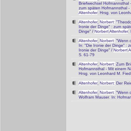
Briefwechsel Hofmannsthal -
zum späten Hofmannsthal - M
Altenhofer
. Hrsg. von Leonh
Altenhofer
,
Norbert:
"Theodor
Ironie der Dinge" : zum spä
Dinge" /
Norbert
Altenhofer
.
Altenhofer
,
Norbert:
"Wenn di
In: "Die Ironie der Dinge" 
Ironie der Dinge" /
Norbert
A
S. 61-79
Altenhofer
,
Norbert:
Zum Brie
Hofmannsthal - Mit einem Na
Hrsg. von Leonhard M. Fiedl
Altenhofer
,
Norbert:
Der Reic
Altenhofer
,
Norbert:
"Wenn di
Wolfram Mauser. In: Hofman