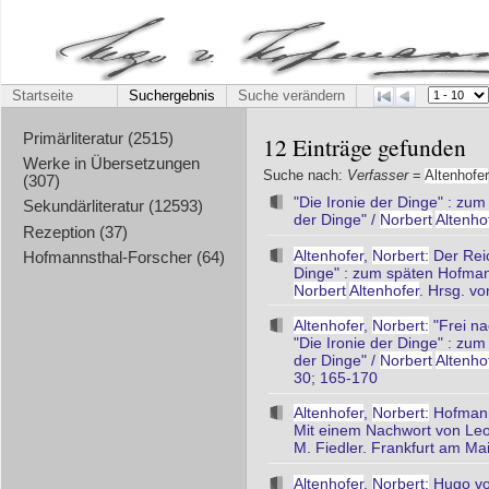
Startseite
Suchergebnis
Suche verändern
Primärliteratur (2515)
12 Einträge gefunden
Werke in Übersetzungen
Suche nach:
Verfasser
=
Altenhofer
(307)
"Die Ironie der Dinge" : zu
Sekundärliteratur (12593)
der Dinge" /
Norbert
Altenho
Rezeption (37)
Altenhofer
,
Norbert:
Der Reic
Hofmannsthal-Forscher (64)
Dinge" : zum späten Hofmann
Norbert
Altenhofer
. Hrsg. vo
Altenhofer
,
Norbert:
"Frei na
"Die Ironie der Dinge" : zu
der Dinge" /
Norbert
Altenho
30; 165-170
Altenhofer
,
Norbert:
Hofmanns
Mit einem Nachwort von Leon
M. Fiedler. Frankfurt am Mai
Altenhofer
,
Norbert:
Hugo vo