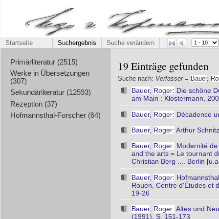
Startseite
Suchergebnis
Suche verändern
Primärliteratur (2515)
19 Einträge gefunden
Werke in Übersetzungen
Suche nach:
Verfasser
=
Bauer
,
Ro
(307)
Bauer
,
Roger:
Die schöne Dé
Sekundärliteratur (12593)
am Main : Klostermann, 20
Rezeption (37)
Bauer
,
Roger:
Décadence und
Hofmannsthal-Forscher (64)
Bauer
,
Roger:
Arthur Schnitz
Bauer
,
Roger:
Modernité de H
and the arts = Le tournant d
Christian Berg .... Berlin [u
Bauer
,
Roger:
Hofmannsthal e
Rouen, Centre d'Études et 
19-26
Bauer
,
Roger:
Altes und Neue
(1991), S. 151-173