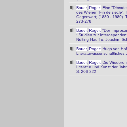
Bauer
,
Roger:
Eine "Décaden
des Wiener "Fin de siècle". I
Gegenwart; (1880 - 1980). Te
273-278
Bauer
,
Roger:
"Der Impresar
: Studien zur Interdependenz
Nolting-Hauff u. Joachim S
Bauer
,
Roger:
Hugo von Hofm
Literaturwissenschaftliches
Bauer
,
Roger:
Die Wiederent
Literatur und Kunst der Jah
S. 206-222