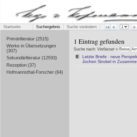
Startseite
Suchergebnis
Suche verändern
Primärliteratur (2515)
1 Eintrag gefunden
Werke in Übersetzungen
Suche nach:
Verfasser
=
Beise
,
Ar
(307)
Letzte Briefe : neue Persp
Sekundärliteratur (12593)
Jochen Strobel in Zusammenar
Rezeption (37)
Hofmannsthal-Forscher (64)