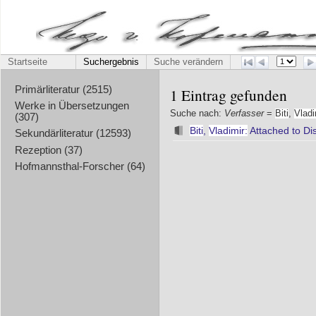
Startseite
Suchergebnis
Suche verändern
Primärliteratur (2515)
1 Eintrag gefunden
Werke in Übersetzungen
Suche nach:
Verfasser
=
Biti
,
Vladi
(307)
Biti
,
Vladimir:
Attached to Dis
Sekundärliteratur (12593)
Rezeption (37)
Hofmannsthal-Forscher (64)