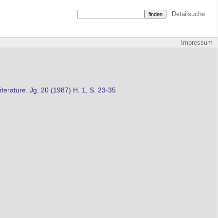
Detailsuche
Impressum
terature. Jg. 20 (1987) H. 1, S. 23-35