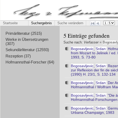
Startseite
Suchergebnis
Suche verändern
Primärliteratur (2515)
5 Einträge gefunden
Werke in Übersetzungen
Suche nach:
Verfasser
=
Bogosavlj
(307)
Bogosavljevic
,
Srdan:
Hofman
Sekundärliteratur (12593)
from Mozart to Jelinek / ed
Rezeption (37)
1993, S. 73-80
Hofmannsthal-Forscher (64)
Bogosavljevic
,
Srdan:
Rezens
zur Reflexion der fin de siè
(1990) H. 23/1, S. 132-134
Bogosavljevic
,
Srdan:
Der Am
Hofmannsthal / Wolfram Mau
Bogosavljevic
,
Srdan:
"Die ä
Hofmannsthal-Forschungen 8
Bogosavljevic
,
Srdan:
German
Urbana-Champaign, 1983