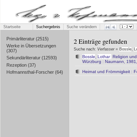
Startseite
Suchergebnis
Suche verändern
Primärliteratur (2515)
2 Einträge gefunden
Werke in Übersetzungen
Suche nach:
Verfasser
=
Bossle
,
L
(307)
Bossle
,
Lothar:
Religion und 
Sekundärliteratur (12593)
Würzburg : Naumann, 1981,
Rezeption (37)
Heimat und Frömmigkeit : Fes
Hofmannsthal-Forscher (64)