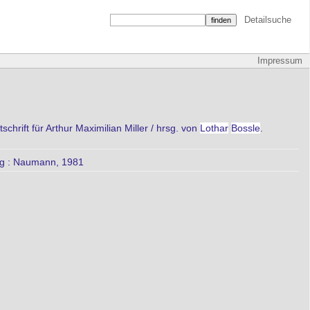
Detailsuche
Impressum
hrift für Arthur Maximilian Miller / hrsg. von
Lothar
Bossle
.
g : Naumann, 1981