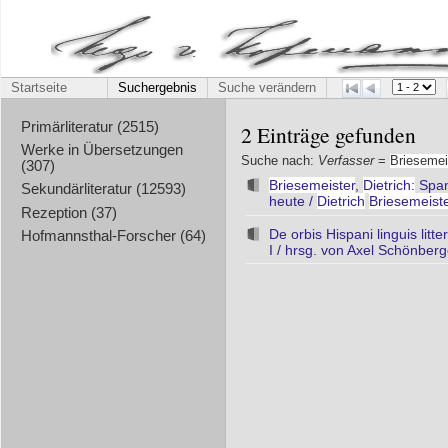
Startseite
Suchergebnis
Suche verändern
Primärliteratur (2515)
2 Einträge gefunden
Werke in Übersetzungen
Suche nach:
Verfasser
=
Briesemei
(307)
Briesemeister
,
Dietrich:
Span
Sekundärliteratur (12593)
heute /
Dietrich
Briesemeist
Rezeption (37)
De orbis Hispani linguis litte
Hofmannsthal-Forscher (64)
I / hrsg. von Axel Schönbe