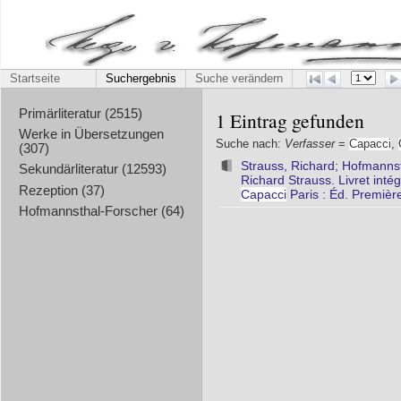
Startseite
Suchergebnis
Suche verändern
Primärliteratur (2515)
1 Eintrag gefunden
Werke in Übersetzungen
Suche nach:
Verfasser
=
Capacci
,
(307)
Strauss, Richard; Hofmanns
Sekundärliteratur (12593)
Richard Strauss. Livret int
Rezeption (37)
Capacci
Paris : Éd. Premièr
Hofmannsthal-Forscher (64)