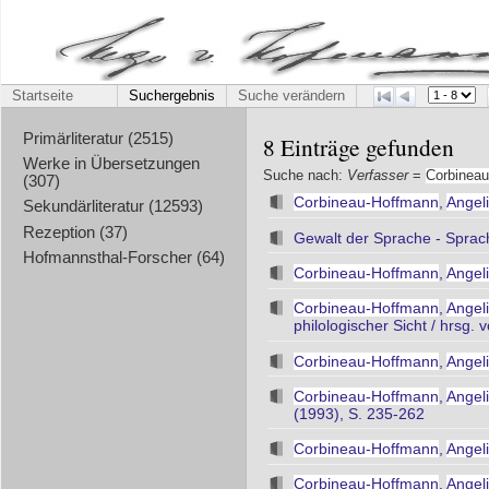
Startseite
Suchergebnis
Suche verändern
Primärliteratur (2515)
8 Einträge gefunden
Werke in Übersetzungen
Suche nach:
Verfasser
=
Corbinea
(307)
Corbineau-Hoffmann
,
Angeli
Sekundärliteratur (12593)
Rezeption (37)
Gewalt der Sprache - Sprache
Hofmannsthal-Forscher (64)
Corbineau-Hoffmann
,
Angeli
Corbineau-Hoffmann
,
Angeli
philologischer Sicht / hrsg. 
Corbineau-Hoffmann
,
Angeli
Corbineau-Hoffmann
,
Angeli
(1993), S. 235-262
Corbineau-Hoffmann
,
Angeli
Corbineau-Hoffmann
,
Angeli