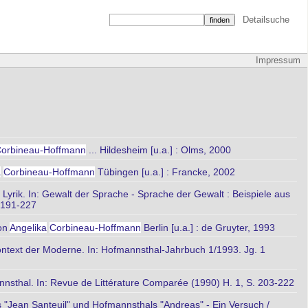
Detailsuche
Impressum
orbineau-Hoffmann
... Hildesheim [u.a.] : Olms, 2000
a
Corbineau-Hoffmann
Tübingen [u.a.] : Francke, 2002
yrik. In: Gewalt der Sprache - Sprache der Gewalt : Beispiele aus
. 191-227
von
Angelika
Corbineau-Hoffmann
Berlin [u.a.] : de Gruyter, 1993
ontext der Moderne. In: Hofmannsthal-Jahrbuch 1/1993. Jg. 1
annsthal. In: Revue de Littérature Comparée (1990) H. 1, S. 203-222
 "Jean Santeuil" und Hofmannsthals "Andreas" - Ein Versuch /