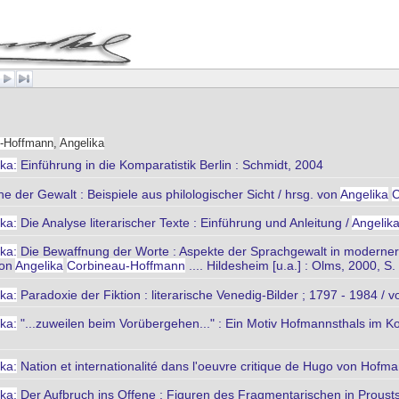
u-Hoffmann
,
Angelika
ka:
Einführung in die Komparatistik Berlin : Schmidt, 2004
 der Gewalt : Beispiele aus philologischer Sicht / hrsg. von
Angelika
C
ka:
Die Analyse literarischer Texte : Einführung und Anleitung /
Angelik
ka:
Die Bewaffnung der Worte : Aspekte der Sprachgewalt in moderner L
von
Angelika
Corbineau-Hoffmann
.... Hildesheim [u.a.] : Olms, 2000, S
ka:
Paradoxie der Fiktion : literarische Venedig-Bilder ; 1797 - 1984 / 
ka:
"...zuweilen beim Vorübergehen..." : Ein Motiv Hofmannsthals im K
ka:
Nation et internationalité dans l'oeuvre critique de Hugo von Hofm
ka:
Der Aufbruch ins Offene : Figuren des Fragmentarischen in Prousts