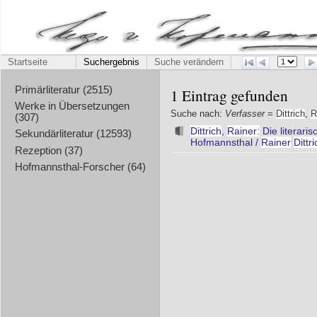
Startseite
Suchergebnis
Suche verändern
Primärliteratur (2515)
1 Eintrag gefunden
Werke in Übersetzungen
Suche nach:
Verfasser
=
Dittrich
,
R
(307)
Dittrich
,
Rainer:
Die literari
Sekundärliteratur (12593)
Hofmannsthal /
Rainer
Dittri
Rezeption (37)
Hofmannsthal-Forscher (64)