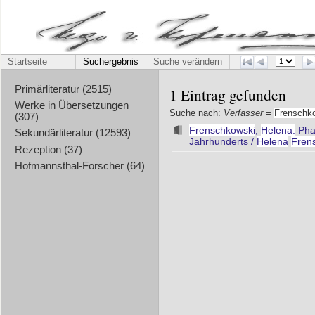
Startseite
Suchergebnis
Suche verändern
Primärliteratur (2515)
1 Eintrag gefunden
Werke in Übersetzungen
Suche nach:
Verfasser
=
Frenschk
(307)
Frenschkowski
,
Helena:
Phan
Sekundärliteratur (12593)
Jahrhunderts /
Helena
Fren
Rezeption (37)
Hofmannsthal-Forscher (64)