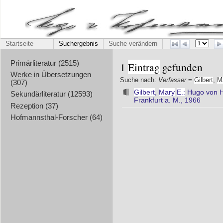
Startseite
Suchergebnis
Suche verändern
Primärliteratur (2515)
1
Eintrag
gefunden
Werke in Übersetzungen
Suche nach:
Verfasser
=
Gilbert
,
M
(307)
Gilbert
,
Mary
E.:
Hugo von H
Sekundärliteratur (12593)
Frankfurt a. M., 1966
Rezeption (37)
Hofmannsthal-Forscher (64)