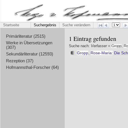
Startseite
Suchergebnis
Suche verändern
Primärliteratur (2515)
1 Eintrag gefunden
Werke in Übersetzungen
Suche nach:
Verfasser
=
Gropp
,
Ro
(307)
Gropp
,
Rose-Maria:
Die Schö
Sekundärliteratur (12593)
Rezeption (37)
Hofmannsthal-Forscher (64)