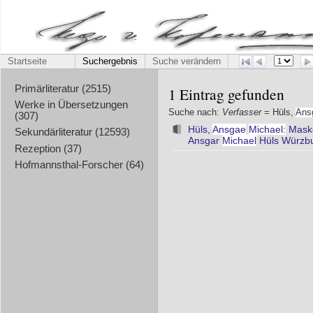
Startseite
Suchergebnis
Suche verändern
Primärliteratur (2515)
1 Eintrag gefunden
Werke in Übersetzungen
Suche nach:
Verfasser
= Hüls,
Ans
(307)
Hüls,
Ansgae
Michael:
Maske
Sekundärliteratur (12593)
Ansgar
Michael
Hüls Würzbu
Rezeption (37)
Hofmannsthal-Forscher (64)