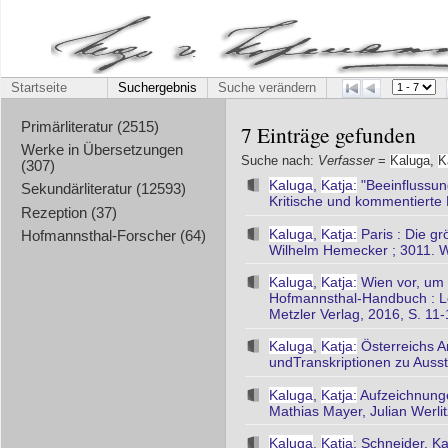
Startseite
Suchergebnis
Suche verändern
Primärliteratur (2515)
7 Einträge gefunden
Werke in Übersetzungen
Suche nach:
Verfasser
=
Kaluga
,
K
(307)
Kaluga
,
Katja:
"Beeinflussun
Sekundärliteratur (12593)
Kritische und kommentierte 
Rezeption (37)
Kaluga
,
Katja:
Paris : Die gr
Hofmannsthal-Forscher (64)
Wilhelm Hemecker ; 3011. Wi
Kaluga
,
Katja:
Wien vor, um 
Hofmannsthal-Handbuch : Lebe
Metzler Verlag, 2016, S. 11
Kaluga
,
Katja:
Österreichs A
undTranskriptionen zu Ausst
Kaluga
,
Katja:
Aufzeichnunge
Mathias Mayer, Julian Werlit
Kaluga
,
Katja
; Schneider, K