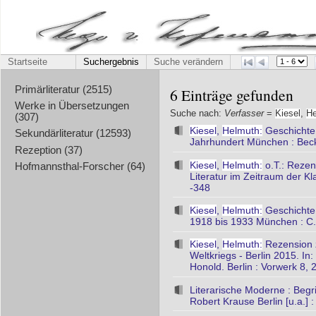
Startseite
Suchergebnis
Suche verändern
Primärliteratur (2515)
6 Einträge gefunden
Werke in Übersetzungen
Suche nach:
Verfasser
=
Kiesel
,
He
(307)
Kiesel
,
Helmuth:
Geschichte 
Sekundärliteratur (12593)
Jahrhundert München : Bec
Rezeption (37)
Kiesel
,
Helmuth:
o.T.: Rezen
Hofmannsthal-Forscher (64)
Literatur im Zeitraum der K
-348
Kiesel
,
Helmuth:
Geschichte 
1918 bis 1933 München : C
Kiesel
,
Helmuth:
Rezension z
Weltkriegs - Berlin 2015. In
Honold. Berlin : Vorwerk 8, 
Literarische Moderne : Beg
Robert Krause Berlin [u.a.] 