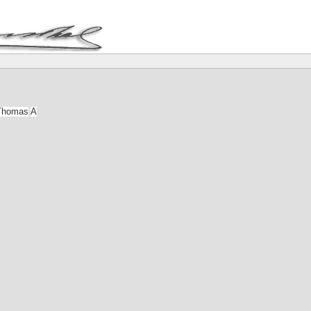
Thomas
A