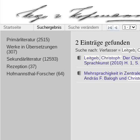
Startseite
Suchergebnis
Suche verändern
Primärliteratur (2515)
2 Einträge gefunden
Werke in Übersetzungen
Suche nach:
Verfasser
=
Leitgeb
,
C
(307)
Leitgeb
,
Christoph:
Der Clown
Sekundärliteratur (12593)
Sprachkunst (2010) H. 1, S.
Rezeption (37)
Mehrsprachigkeit in Zentrale
Hofmannsthal-Forscher (64)
András F. Balogh und
Chris