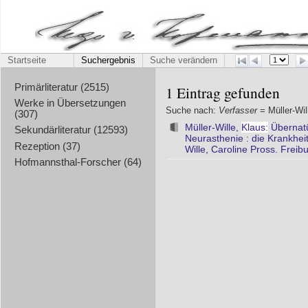
Startseite
Suchergebnis
Suche verändern
Primärliteratur (2515)
1 Eintrag gefunden
Werke in Übersetzungen
Suche nach:
Verfasser
= Müller-Wil
(307)
Müller-Wille,
Klaus:
Übernatür
Sekundärliteratur (12593)
Neurasthenie : die Krankhei
Rezeption (37)
Wille, Caroline Pross. Frei
Hofmannsthal-Forscher (64)