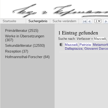
Startseite
Suchergebnis
Suche verändern
Primärliteratur (2515)
1 Eintrag gefunden
Werke in Übersetzungen
Suche nach:
Verfasser
=
Mazzadi
,
(307)
Mazzadi
,
Patrizia:
Metamorfos
Sekundärliteratur (12593)
Dallapiazza; Giovanni Darc
Rezeption (37)
Hofmannsthal-Forscher (64)