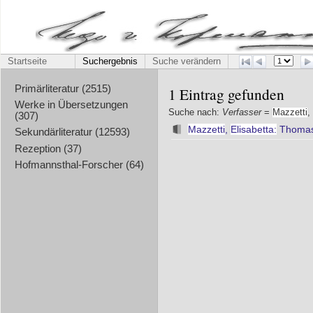
Startseite
Suchergebnis
Suche verändern
Primärliteratur (2515)
1 Eintrag gefunden
Werke in Übersetzungen
Suche nach:
Verfasser
=
Mazzetti
,
(307)
Mazzetti
,
Elisabetta:
Thomas 
Sekundärliteratur (12593)
Rezeption (37)
Hofmannsthal-Forscher (64)