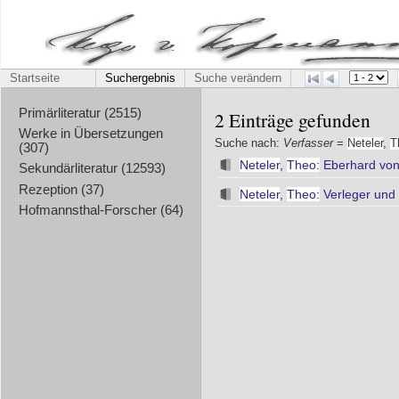
Startseite
Suchergebnis
Suche verändern
Primärliteratur (2515)
2 Einträge gefunden
Werke in Übersetzungen
Suche nach:
Verfasser
=
Neteler
,
T
(307)
Neteler
,
Theo:
Eberhard von
Sekundärliteratur (12593)
Rezeption (37)
Neteler
,
Theo:
Verleger und 
Hofmannsthal-Forscher (64)