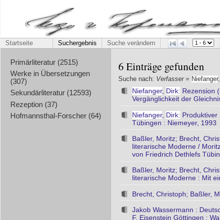
Startseite
Suchergebnis
Suche verändern
Primärliteratur (2515)
6 Einträge gefunden
Werke in Übersetzungen
Suche nach:
Verfasser
=
Niefanger
(307)
Niefanger
,
Dirk:
Rezension (o.
Sekundärliteratur (12593)
Vergänglichkeit der Gleichni
Rezeption (37)
Niefanger
,
Dirk:
Produktiver
Hofmannsthal-Forscher (64)
Tübingen : Niemeyer, 1993
Baßler, Moritz; Brecht, Chris
literarische Moderne / Morit
von Friedrich Dethlefs Tübi
Baßler, Moritz; Brecht, Chris
literarische Moderne : Mit 
Brecht, Christoph; Baßler, M
Jakob Wassermann : Deutsch
F. Eisenstein Göttingen : Wa