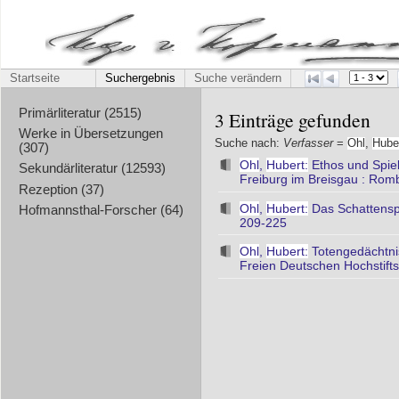
Startseite
Suchergebnis
Suche verändern
Primärliteratur (2515)
3 Einträge gefunden
Werke in Übersetzungen
Suche nach:
Verfasser
=
Ohl
,
Hube
(307)
Ohl
,
Hubert:
Ethos und Spie
Sekundärliteratur (12593)
Freiburg im Breisgau : Rom
Rezeption (37)
Ohl
,
Hubert:
Das Schattenspie
Hofmannsthal-Forscher (64)
209-225
Ohl
,
Hubert:
Totengedächtnis
Freien Deutschen Hochstifts