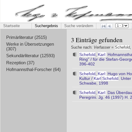
Startseite
Suchergebnis
Suche verändern
Primärliteratur (2515)
3 Einträge gefunden
Werke in Übersetzungen
Suche nach:
Verfasser
=
Schefold
(307)
Schefold
,
Karl:
Hofmannsthal
Sekundärliteratur (12593)
Ring" / für die Stefan-Geor
Rezeption (37)
396-402
Hofmannsthal-Forscher (64)
Schefold
,
Karl:
Hugo von Hof
Kultur /
Karl
Schefold
. Unter
Schwabe, 1998
Schefold
,
Karl:
Das Überdaue
Peregrini. Jg. 46 (1997) H. 