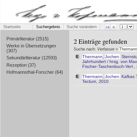
Startseite
Suchergebnis
Suche verändern
Primärliteratur (2515)
2 Einträge gefunden
Werke in Übersetzungen
Suche nach:
Verfasser
=
Thermann
(307)
Thermann
,
Jochen:
Sternstu
Sekundärliteratur (12593)
Jahrhundert / hrsg. von Max
Rezeption (37)
Fischer-Taschenbuch-Verl.,
Hofmannsthal-Forscher (64)
Thermann
,
Jochen:
Kafkas 
Tectum, 2010