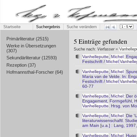
Startseite
Suchergebnis
Suche verändern
Primärliteratur (2515)
5 Einträge gefunden
Werke in Übersetzungen
Suche nach:
Verfasser
=
Vanhellep
(307)
Vanhelleputte
,
Michel:
Engage
Sekundärliteratur (12593)
Festschrift /
Michel
Vanhelle
Rezeption (37)
Vanhelleputte
,
Michel:
Spure
Hofmannsthal-Forscher (64)
Maria van de Velde. In: Eng
Festschrift /
Michel
Vanhelle
60-77
Vanhelleputte
,
Michel:
Der ös
Engagement, Formgefühl, Hum
Vanhelleputte
. Hrsg. von Mo
Vanhelleputte
,
Michel:
Die '
literaturwissenschaftl. Studie
am Main [u.a.] : Lang, 1997
Vanhelleputte
,
Michel:
Hugo v