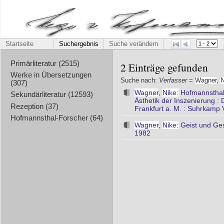
Startseite
Suchergebnis
Suche verändern
Primärliteratur (2515)
2 Einträge gefunden
Werke in Übersetzungen
Suche nach:
Verfasser
=
Wagner
,
N
(307)
Wagner
,
Nike:
Hofmannsthals
Sekundärliteratur (12593)
Ästhetik der Inszenierung :
Rezeption (37)
Frankfurt a. M. : Suhrkamp 
Hofmannsthal-Forscher (64)
Wagner
,
Nike:
Geist und Gesc
1982