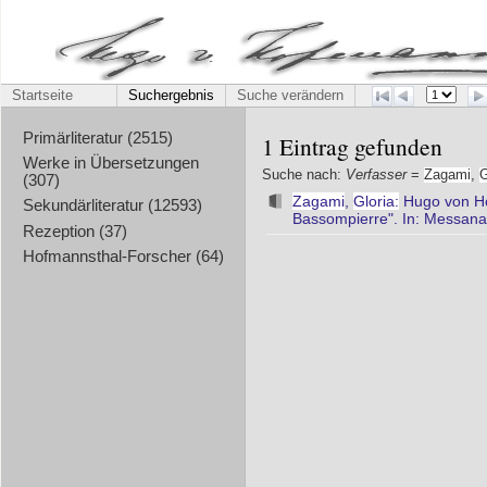
Startseite
Suchergebnis
Suche verändern
Primärliteratur (2515)
1 Eintrag gefunden
Werke in Übersetzungen
Suche nach:
Verfasser
=
Zagami
,
G
(307)
Zagami
,
Gloria:
Hugo von Hof
Sekundärliteratur (12593)
Bassompierre". In: Messana - 
Rezeption (37)
Hofmannsthal-Forscher (64)