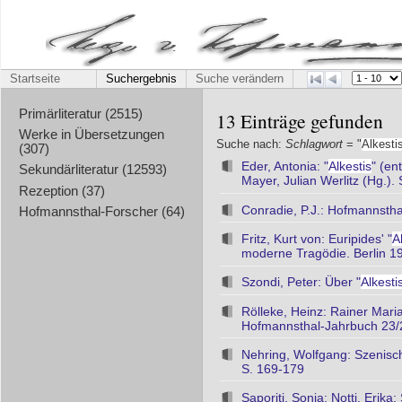
Startseite
Suchergebnis
Suche verändern
Primärliteratur (2515)
13 Einträge gefunden
Werke in Übersetzungen
Suche nach:
Schlagwort
= "
Alkesti
(307)
Eder, Antonia: "
Alkestis
" (en
Sekundärliteratur (12593)
Mayer, Julian Werlitz (Hg.). 
Rezeption (37)
Conradie, P.J.: Hofmannsthal'
Hofmannsthal-Forscher (64)
Fritz, Kurt von: Euripides' "
A
moderne Tragödie. Berlin 1
Szondi, Peter: Über "
Alkesti
Rölleke, Heinz: Rainer Maria
Hofmannsthal-Jahrbuch 23/
Nehring, Wolfgang: Szenisc
S. 169-179
Saporiti, Sonia; Notti, Erik