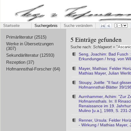
Startseite
Suchergebnis
Suche verändern
Primärliteratur (2515)
5 Einträge gefunden
Werke in Übersetzungen
Suche nach:
Schlagwort
= "
Ascani
(307)
Seng, Joachim: Bad Fusch : 
Sekundärliteratur (12593)
Erkundungen / hrsg. von Wil
Rezeption (37)
Mayer, Mathias: Felder Hori
Hofmannsthal-Forscher (64)
Mathias Mayer, Julian Werlitz
Stoupy, Joëlle: "Il faut glisser
Hofmannsthal-Blätter 39/198
Aurnhammer, Achim: "Zur Ze
Hofmannsthals. In: Il Rinasc
Renaissance im 19. Jahrhund
Mulino [u.a.], 1989, S. 231-
Renner, Ursula: Felder Hori
- Wirkung / Mathias Mayer, J