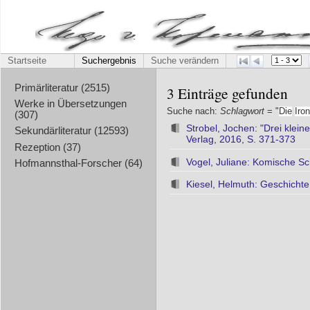
Startseite
Suchergebnis
Suche verändern
Primärliteratur (2515)
3 Einträge gefunden
Werke in Übersetzungen
Suche nach:
Schlagwort
= "
Die
Iron
(307)
Strobel, Jochen: "Drei klein
Sekundärliteratur (12593)
Verlag, 2016, S. 371-373
Rezeption (37)
Vogel, Juliane: Komische S
Hofmannsthal-Forscher (64)
Kiesel, Helmuth: Geschicht