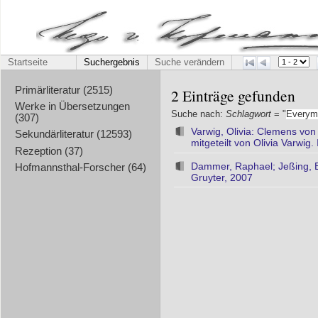
Startseite
Suchergebnis
Suche verändern
Primärliteratur (2515)
2 Einträge gefunden
Werke in Übersetzungen
Suche nach:
Schlagwort
= "
Everym
(307)
Varwig, Olivia: Clemens vo
Sekundärliteratur (12593)
mitgeteilt von Olivia Varwig
Rezeption (37)
Dammer, Raphael; Jeßing, B
Hofmannsthal-Forscher (64)
Gruyter, 2007