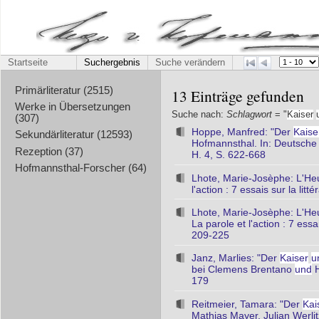
Startseite
Suchergebnis
Suche verändern
Primärliteratur (2515)
13 Einträge gefunden
Werke in Übersetzungen
Suche nach:
Schlagwort
= "
Kaiser
(307)
Hoppe, Manfred: "Der
Kaise
Sekundärliteratur (12593)
Hofmannsthal. In: Deutsche V
Rezeption (37)
H. 4, S. 622-668
Hofmannsthal-Forscher (64)
Lhote, Marie-Josèphe: L'He
l'action : 7 essais sur la li
Lhote, Marie-Josèphe: L'He
La parole et l'action : 7 ess
209-225
Janz, Marlies: "Der
Kaiser
u
bei Clemens Brentano
und
H
179
Reitmeier, Tamara: "Der
Kai
Mathias Mayer, Julian Werlit