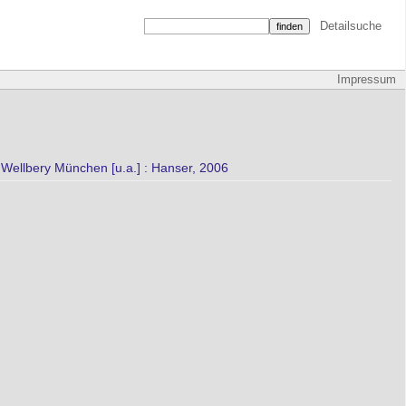
Detailsuche
Impressum
. Wellbery München [u.a.] : Hanser, 2006