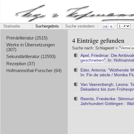
Startseite
Suchergebnis
Suche verändern
Primärliteratur (2515)
4 Einträge gefunden
Werke in Übersetzungen
Suche nach:
Schlagwort
= "
Verse
a
(307)
Apel, Friedmar: Die Ambiva
Sekundärliteratur (12593)
geschrieben
". In: Hofmanns
Rezeption (37)
Eder, Antonia: "Wüthende We
Hofmannsthal-Forscher (64)
In: Fin de siècle / Monika Fl
Van Vaerenbergh, Leona: Ta
Dekadenz bis zum Frühexpre
Reents, Friederike: Stimmung
Jahrhundert Göttingen : Wal