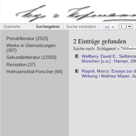
Startseite
Suchergebnis
Suche verändern
Primärliteratur (2515)
2 Einträge gefunden
Werke in Übersetzungen
Suche nach:
Schlagwort
= "
Wilhel
(307)
Wellbery, David E.: Seiltänz
Sekundärliteratur (12593)
München [u.a.] : Hanser, 20
Rezeption (37)
Rispoli, Marco: Essays zur 
Hofmannsthal-Forscher (64)
Wirkung / Mathias Mayer, Jul