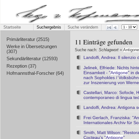
Startseite
Suchergebnis
Suche verändern
Primärliteratur (2515)
11 Einträge gefunden
Werke in Übersetzungen
Suche nach:
Schlagwort
=
Antigone
(307)
Landolfi, Andrea: Il silenzio d
Sekundärliteratur (12593)
Rezeption (37)
Jelinek, Elfriede: Nichts hi
Einsamkeit - "
Antigone
" in 
Hofmannsthal-Forscher (64)
nach Sophokles / Volksbühn
zur Inszenierung von Werner
Castellari, Marco: Sofocle, 
contemporaneo di lingua ted
Landolfi, Andrea: Antigona s
Frei Gerlach, Franziska: "An
Internationales Archiv für S
Smith, Matt Wilson: "Restor
Cocteau's "
Antigone
"