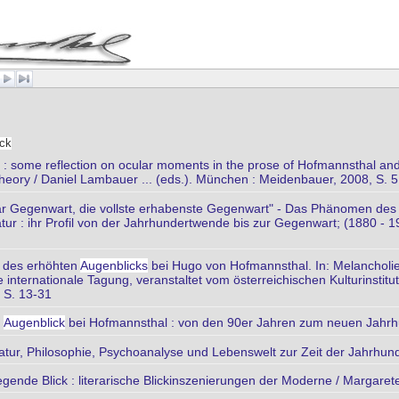
ick
e' : some reflection on ocular moments in the prose of Hofmannsthal an
 theory / Daniel Lambauer ... (eds.). München : Meidenbauer, 2008, S. 
ar Gegenwart, die vollste erhabenste Gegenwart" - Das Phänomen des
atur : ihr Profil von der Jahrhundertwende bis zur Gegenwart; (1880 - 19
s des erhöhten
Augenblicks
bei Hugo von Hofmannsthal. In: Melancholie
internationale Tagung, veranstaltet vom österreichischen Kulturinstitu
, S. 13-31
d
Augenblick
bei Hofmannsthal : von den 90er Jahren zum neuen Jahrhun
atur, Philosophie, Psychoanalyse und Lebenswelt zur Zeit der Jahrhun
ende Blick : literarische Blickinszenierungen der Moderne / Margare