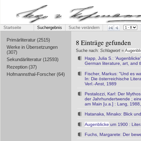
Startseite
Suchergebnis
Suche verändern
Primärliteratur (2515)
8 Einträge gefunden
Werke in Übersetzungen
Suche nach:
Schlagwort
=
Augenbl
(307)
Happ, Julia S.: 'Augenblick
Sekundärliteratur (12593)
German literature, art, and
Rezeption (37)
Fischer, Markus: "Und es w
Hofmannsthal-Forscher (64)
In: Die österreichische Liter
Verl.-Anst, 1989
Pestalozzi, Karl: Der Mytho
der Jahrhundertwende ; eine 
am Main [u.a.] : Lang, 1988
Hatanaka, Minako: Blick un
Augenblicke
um 1900 : Liter
Fuchs, Margarete: Der beweg