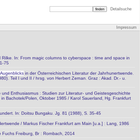
Detailsuche
Impressum
d Rilke. In: From magic columns to cyberspace : time and space in
51-75
Augenblicks
in der Österreichischen Literatur der Jahrhunertwende.
80). Teil I und II / hrsg. von Herbert Zeman. Graz : Akad. Dr.- u.
 und Enthusiasmus : Studien zur Literatur- und Geistesgeschichte
t in Bachotek/Polen, Oktober 1985 / Karol Sauerland, Hg. Frankfurt
dert. In: Doitsu Bungaku. Jg. 81 (1988), S. 35-45
dertwende / Markus Fischer Frankfurt am Main [u.a.] : Lang, 1986
te Fuchs Freiburg, Br : Rombach, 2014