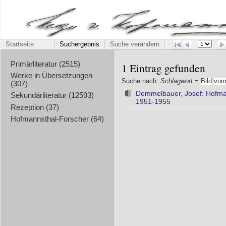
Startseite
Suchergebnis
Suche verändern
Primärliteratur (2515)
1 Eintrag gefunden
Werke in Übersetzungen
Suche nach:
Schlagwort
=
Bild
vo
(307)
Demmelbauer, Josef: Hofm
Sekundärliteratur (12593)
1951-1955
Rezeption (37)
Hofmannsthal-Forscher (64)