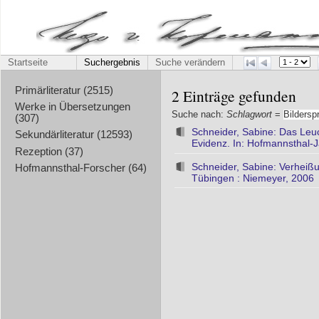
Startseite
Suchergebnis
Suche verändern
Primärliteratur (2515)
2 Einträge gefunden
Werke in Übersetzungen
Suche nach:
Schlagwort
=
Bildersp
(307)
Schneider, Sabine: Das Leu
Sekundärliteratur (12593)
Evidenz. In: Hofmannsthal-
Rezeption (37)
Schneider, Sabine: Verheißu
Hofmannsthal-Forscher (64)
Tübingen : Niemeyer, 2006