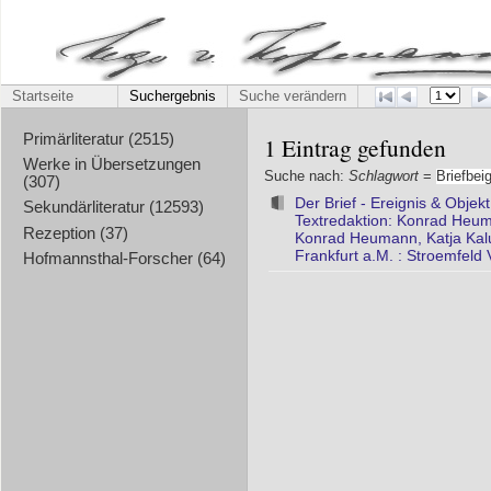
Startseite
Suchergebnis
Suche verändern
Primärliteratur (2515)
1 Eintrag gefunden
Werke in Übersetzungen
Suche nach:
Schlagwort
=
Briefbei
(307)
Der Brief - Ereignis & Objek
Sekundärliteratur (12593)
Textredaktion: Konrad Heum
Rezeption (37)
Konrad Heumann, Katja Kalu
Frankfurt a.M. : Stroemfeld 
Hofmannsthal-Forscher (64)