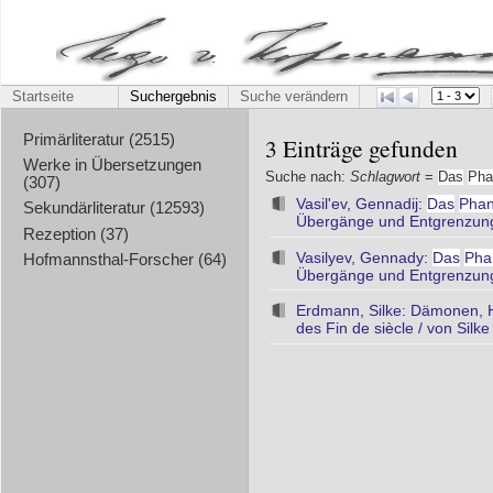
Startseite
Suchergebnis
Suche verändern
Primärliteratur (2515)
3 Einträge gefunden
Werke in Übersetzungen
Suche nach:
Schlagwort
=
Das
Pha
(307)
Vasil'ev, Gennadij:
Das
Phan
Sekundärliteratur (12593)
Übergänge und Entgrenzungen 
Rezeption (37)
Vasilyev, Gennady:
Das
Pha
Hofmannsthal-Forscher (64)
Übergänge und Entgrenzungen 
Erdmann, Silke: Dämonen, H
des Fin de siècle / von Sil