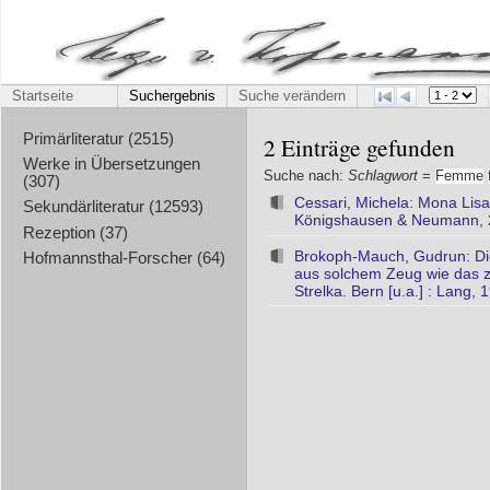
Startseite
Suchergebnis
Suche verändern
Primärliteratur (2515)
2 Einträge gefunden
Werke in Übersetzungen
Suche nach:
Schlagwort
=
Femme
(307)
Cessari, Michela: Mona Lisa
Sekundärliteratur (12593)
Königshausen & Neumann,
Rezeption (37)
Brokoph-Mauch, Gudrun: D
Hofmannsthal-Forscher (64)
aus solchem Zeug wie das zu
Strelka. Bern [u.a.] : Lang,