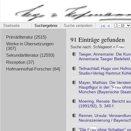
Startseite
Suchergebnis
Suche verändern
Primärliteratur (2515)
91 Einträge gefunden
Werke in Übersetzungen
Suche nach:
Schlagwort
=
Frau
(307)
Taeger, Annemarie: Die Kuns
Sekundärliteratur (12593)
Annemarie Taeger Bielefeld :
Rezeption (37)
Teilnachlaß Hugo von Hofman
Hofmannsthal-Forscher (64)
Studio+Verlag Hartmut Kühl
Mayer, Mathias: Die Verstei
Hauptfigur in der "
Frau
ohne 
München (Bayerische Staats
Moering, Renate: Bericht au
(1991/92), S. 340 f.
Renner, Ursula: Verwandlun
Neuinszenierung / Bayerisc
"Die
Frau
ohne Schatten" vo