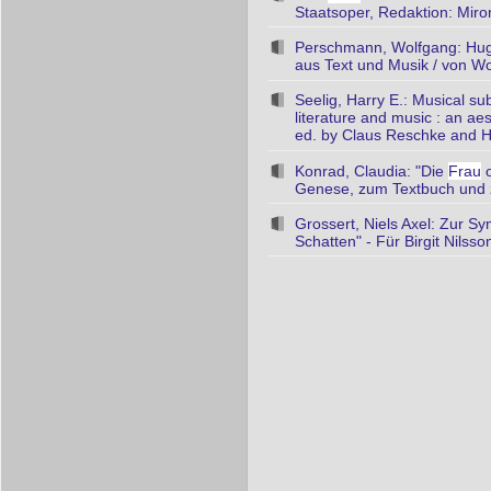
Staatsoper, Redaktion: Mi
Perschmann, Wolfgang: Hug
aus Text und Musik / von W
Seelig, Harry E.: Musical su
literature and music : an aes
ed. by Claus Reschke and H
Konrad, Claudia: "Die
Frau
o
Genese, zum Textbuch und 
Grossert, Niels Axel: Zur S
Schatten" - Für Birgit Nilss