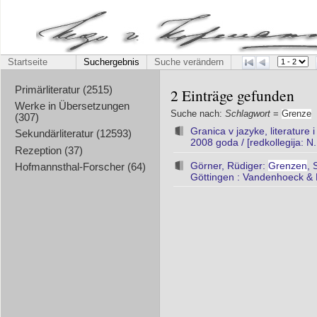
Startseite
Suchergebnis
Suche verändern
Primärliteratur (2515)
2 Einträge gefunden
Werke in Übersetzungen
Suche nach:
Schlagwort
=
Grenze
(307)
Granica v jazyke, literatur
Sekundärliteratur (12593)
2008 goda / [redkollegija: N.
Rezeption (37)
Görner, Rüdiger:
Grenzen
, 
Hofmannsthal-Forscher (64)
Göttingen : Vandenhoeck & 