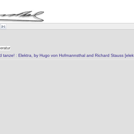
teratur
d tanze! : Elektra, by Hugo von Hofmannsthal and Richard Stauss [elekt