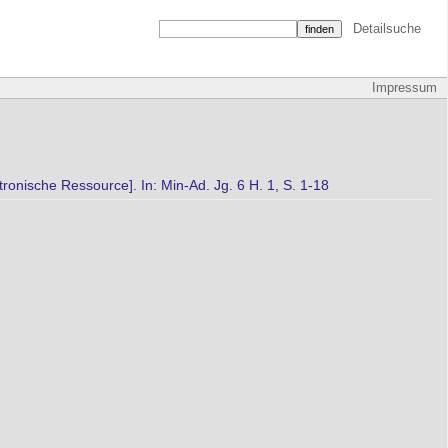
Detailsuche
Impressum
ronische Ressource]. In: Min-Ad. Jg. 6 H. 1, S. 1-18