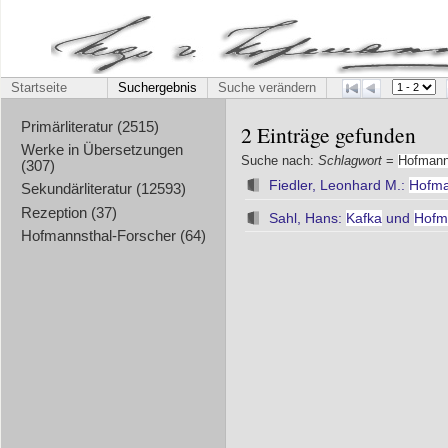
Startseite
Suchergebnis
Suche verändern
Primärliteratur (2515)
2 Einträge gefunden
Werke in Übersetzungen
Suche nach:
Schlagwort
=
Hofmann
(307)
Fiedler, Leonhard M.:
Hofma
Sekundärliteratur (12593)
Rezeption (37)
Sahl, Hans:
Kafka
und
Hofm
Hofmannsthal-Forscher (64)